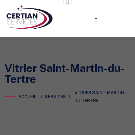
Vitrier Saint-Martin-du-
Tertre
VITRIER SAINT-MARTIN-
ACCUEIL
SERVICES
DU-TERTRE