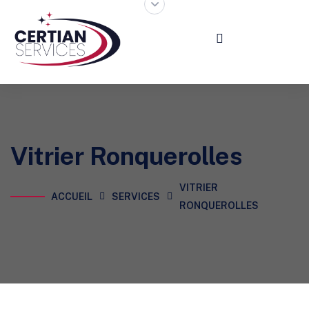
Vitrier Ronquerolles
VITRIER
ACCUEIL
SERVICES
RONQUEROLLES