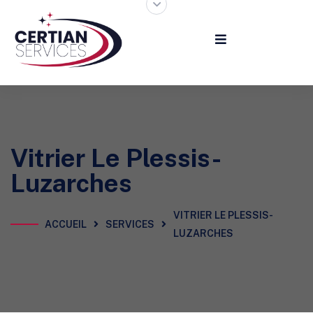
Vitrier Le Plessis-
Luzarches
VITRIER LE PLESSIS-
ACCUEIL
SERVICES
LUZARCHES