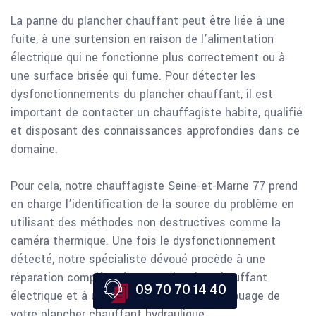
La panne du plancher chauffant peut être liée à une
fuite, à une surtension en raison de l’alimentation
électrique qui ne fonctionne plus correctement ou à
une surface brisée qui fume. Pour détecter les
dysfonctionnements du plancher chauffant, il est
important de contacter un chauffagiste habite, qualifié
et disposant des connaissances approfondies dans ce
domaine.
Pour cela, notre chauffagiste Seine-et-Marne 77 prend
en charge l’identification de la source du problème en
utilisant des méthodes non destructives comme la
caméra thermique. Une fois le dysfonctionnement
détecté, notre spécialiste dévoué procède à une
réparation complète de votre plancher chauffant
09 70 70 14 40
électrique et à un nettoyage ou un désembuage de
votre plancher chauffant hydraulique.