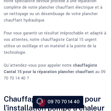
notre spécialiste dévoué procède à une réparation
complète de votre plancher chauffant électrique et à
un nettoyage ou un désembuage de votre plancher
chauffant hydraulique.
Pour vous garantir un résultat irréprochable et adapté à
vos attentes, notre chauffagiste Cantal 15 urgent
utilise un outillage et un matériel à la pointe de la
technologie.
Qu’attendez-vous pour appeler notre
chauffagiste
Cantal 15 pour la réparation plancher chauffant
au 09
70 70 14 40 ?
Chauffagiste Cantal 15 pour
09 70 70 14 40
l’installation pompe à chaleur